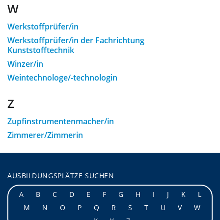
W
Werkstoffprüfer/in
Werkstoffprüfer/in der Fachrichtung
Kunststofftechnik
Winzer/in
Weintechnologe/-technologin
Z
Zupfinstrumentenmacher/in
Zimmerer/Zimmerin
AUSBILDUNGSPLÄTZE SUCHEN
A
B
C
D
E
F
G
H
I
J
K
L
M
N
O
P
Q
R
S
T
U
V
W