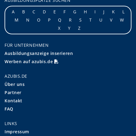
AUSBILDUNGSPLÄTZE SUCHEN
A
B
C
D
E
F
G
H
I
J
K
L
M
N
O
P
Q
R
S
T
U
V
W
X
Y
Z
FÜR UNTERNEHMEN
Ausbildungsanzeige inserieren
Werben auf azubis.de
AZUBIS.DE
Über uns
Partner
Kontakt
FAQ
LINKS
Impressum