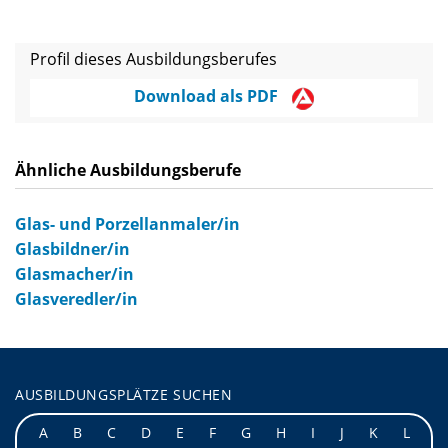
Profil dieses Ausbildungsberufes
Download als PDF
Ähnliche Ausbildungsberufe
Glas- und Porzellanmaler/in
Glasbildner/in
Glasmacher/in
Glasveredler/in
AUSBILDUNGSPLÄTZE SUCHEN
A
B
C
D
E
F
G
H
I
J
K
L