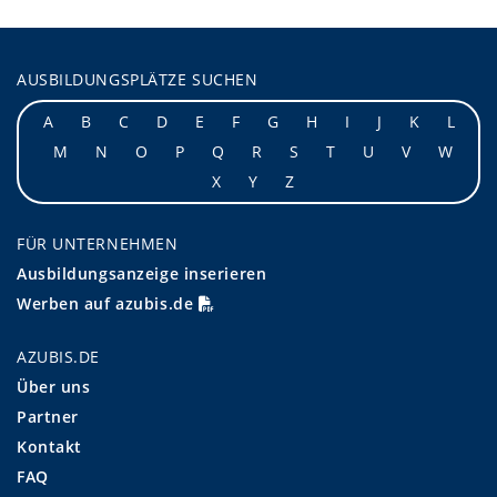
AUSBILDUNGSPLÄTZE SUCHEN
A
B
C
D
E
F
G
H
I
J
K
L
M
N
O
P
Q
R
S
T
U
V
W
X
Y
Z
FÜR UNTERNEHMEN
Ausbildungsanzeige inserieren
Werben auf azubis.de
AZUBIS.DE
Über uns
Partner
Kontakt
FAQ