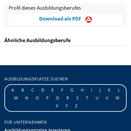
Profil dieses Ausbildungsberufes
Download als PDF
Ähnliche Ausbildungsberufe
AUSBILDUNGSPLÄTZE SUCHEN
A
B
C
D
E
F
G
H
I
J
K
L
M
N
O
P
Q
R
S
T
U
V
W
X
Y
Z
FÜR UNTERNEHMEN
Ausbildungsanzeige inserieren