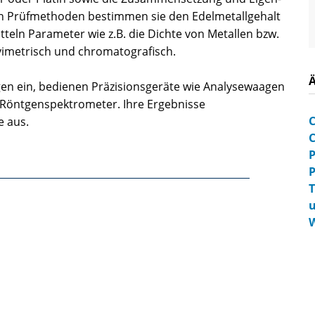
en Prüfmethoden bestimmen sie den Edelmetallgehalt
teln Parameter wie z.B. die Dichte von Metallen bzw.
vimetrisch und chromatografisch.
gen ein, bedienen Präzisionsgeräte wie Analysewaagen
e Röntgenspektrometer. Ihre Ergebnisse
C
e aus.
C
P
P
T
W