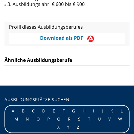
3. Ausbildungsjahr: € 600 bis € 900
Profil dieses Ausbildungsberufes
Download als PDF
Ähnliche Ausbildungsberufe
AUSBILDUNGSPLÄTZE SUCHEN
A
B
C
D
E
F
G
H
I
J
K
L
M
N
O
P
Q
R
S
T
U
V
W
X
Y
Z