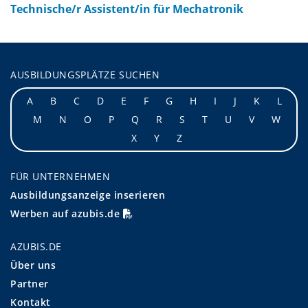
Technische/r Assistent/in für Mechatronik
AUSBILDUNGSPLÄTZE SUCHEN
A
B
C
D
E
F
G
H
I
J
K
L
M
N
O
P
Q
R
S
T
U
V
W
X
Y
Z
FÜR UNTERNEHMEN
Ausbildungsanzeige inserieren
Werben auf azubis.de
AZUBIS.DE
Über uns
Partner
Kontakt