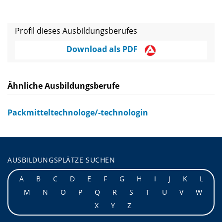
Profil dieses Ausbildungsberufes
Download als PDF
Ähnliche Ausbildungsberufe
Packmitteltechnologe/-technologin
AUSBILDUNGSPLÄTZE SUCHEN
A
B
C
D
E
F
G
H
I
J
K
L
M
N
O
P
Q
R
S
T
U
V
W
X
Y
Z