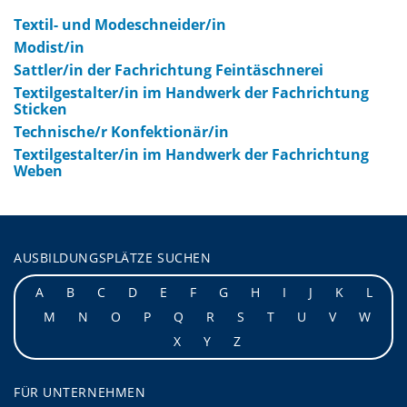
Textil- und Modeschneider/in
Modist/in
Sattler/in der Fachrichtung Feintäschnerei
Textilgestalter/in im Handwerk der Fachrichtung
Sticken
Technische/r Konfektionär/in
Textilgestalter/in im Handwerk der Fachrichtung
Weben
AUSBILDUNGSPLÄTZE SUCHEN
A
B
C
D
E
F
G
H
I
J
K
L
M
N
O
P
Q
R
S
T
U
V
W
X
Y
Z
FÜR UNTERNEHMEN