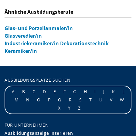
Ähnliche Ausbildungsberufe
Glas- und Porzellanmaler/in
Glasveredler/in
Industriekeramiker/in Dekorationstechnik
Keramiker/in
AUSBILDUNGSPLÄTZE SUCHEN
A
B
C
D
E
F
G
H
I
J
K
L
M
N
O
P
Q
R
S
T
U
V
W
X
Y
Z
FÜR UNTERNEHMEN
Ausbildungsanzeige inserieren