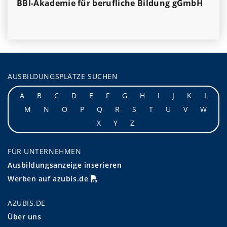
BBI-Akademie für berufliche Bildung gGmbH
AUSBILDUNGSPLÄTZE SUCHEN
A
B
C
D
E
F
G
H
I
J
K
L
M
N
O
P
Q
R
S
T
U
V
W
X
Y
Z
FÜR UNTERNEHMEN
Ausbildungsanzeige inserieren
Werben auf azubis.de
AZUBIS.DE
Über uns