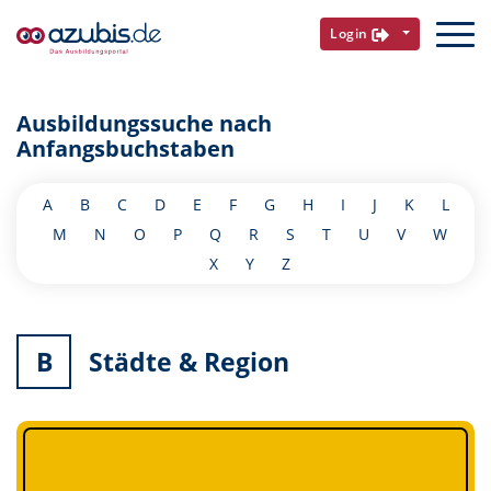
Login
Ausbildungssuche nach
Anfangsbuchstaben
A
B
C
D
E
F
G
H
I
J
K
L
M
N
O
P
Q
R
S
T
U
V
W
X
Y
Z
B
Städte & Region