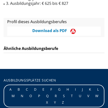
3. Ausbildungsjahr: € 625 bis € 827
Profil dieses Ausbildungsberufes
Download als PDF
Ähnliche Ausbildungsberufe
AUSBILDUNGSPLÄTZE SUCHEN
A
B
C
D
E
F
G
H
I
J
K
L
M
N
O
P
Q
R
S
T
U
V
W
X
Y
Z