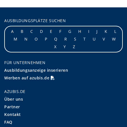
AUSBILDUNGSPLÄTZE SUCHEN
A
B
C
D
E
F
G
H
I
J
K
L
M
N
O
P
Q
R
S
T
U
V
W
X
Y
Z
FÜR UNTERNEHMEN
Ausbildungsanzeige inserieren
Werben auf azubis.de
AZUBIS.DE
Über uns
Partner
Kontakt
FAQ