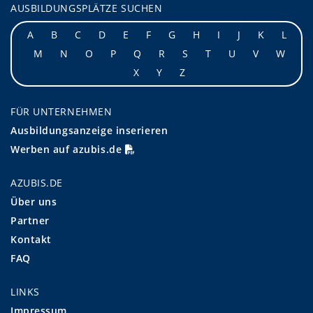
AUSBILDUNGSPLÄTZE SUCHEN
A
B
C
D
E
F
G
H
I
J
K
L
M
N
O
P
Q
R
S
T
U
V
W
X
Y
Z
FÜR UNTERNEHMEN
Ausbildungsanzeige inserieren
Werben auf azubis.de
AZUBIS.DE
Über uns
Partner
Kontakt
FAQ
LINKS
Impressum