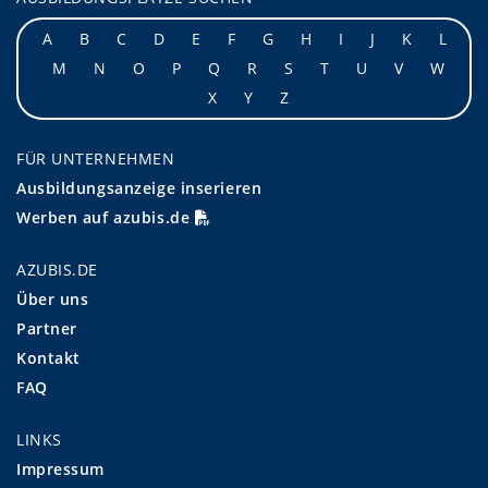
A
B
C
D
E
F
G
H
I
J
K
L
M
N
O
P
Q
R
S
T
U
V
W
X
Y
Z
FÜR UNTERNEHMEN
Ausbildungsanzeige inserieren
Werben auf azubis.de
AZUBIS.DE
Über uns
Partner
Kontakt
FAQ
LINKS
Impressum