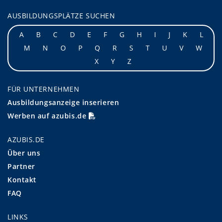
AUSBILDUNGSPLÄTZE SUCHEN
A
B
C
D
E
F
G
H
I
J
K
L
M
N
O
P
Q
R
S
T
U
V
W
X
Y
Z
FÜR UNTERNEHMEN
Ausbildungsanzeige inserieren
Werben auf azubis.de
AZUBIS.DE
Über uns
Partner
Kontakt
FAQ
LINKS