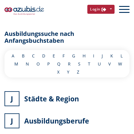
Login
Ausbildungssuche nach
Anfangsbuchstaben
A
B
C
D
E
F
G
H
I
J
K
L
M
N
O
P
Q
R
S
T
U
V
W
X
Y
Z
J
Städte & Region
J
Ausbildungsberufe