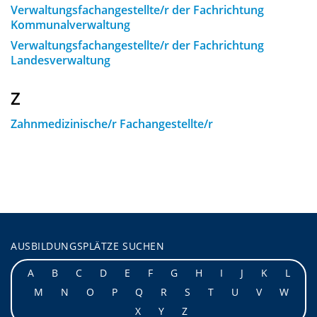
Verwaltungsfachangestellte/r der Fachrichtung
Kommunalverwaltung
Verwaltungsfachangestellte/r der Fachrichtung
Landesverwaltung
Z
Zahnmedizinische/r Fachangestellte/r
AUSBILDUNGSPLÄTZE SUCHEN
A
B
C
D
E
F
G
H
I
J
K
L
M
N
O
P
Q
R
S
T
U
V
W
X
Y
Z