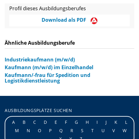
Profil dieses Ausbildungsberufes
Download als PDF
Ähnliche Ausbildungsberufe
Industriekaufmann (m/w/d)
Kaufmann (m/w/d) im Einzelhandel
Kaufmann/-frau für Spedition und
Logistikdienstleistung
AUSBILDUNGSPLÄTZE SUCHEN
A
B
C
D
E
F
G
H
I
J
K
L
M
N
O
P
Q
R
S
T
U
V
W
X
Y
Z