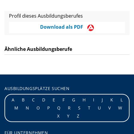
Profil dieses Ausbildungsberufes
Download als PDF
Ähnliche Ausbildungsberufe
AUSBILDUNGSPLÄTZE SUCHEN
A
B
C
D
E
F
G
H
I
J
K
L
M
N
O
P
Q
R
S
T
U
V
W
X
Y
Z
FÜR UNTERNEHMEN