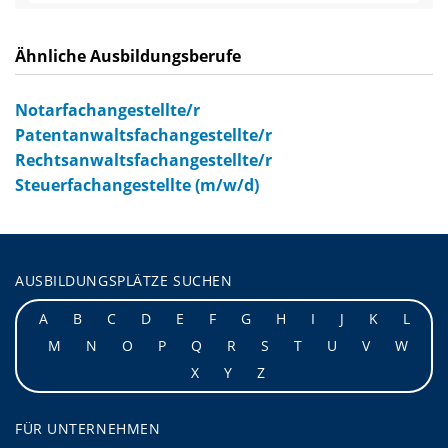
Ähnliche Ausbildungsberufe
Notarfachangestellte/r
Patentanwaltsfachangestellte/r
Rechtsanwaltsfachangestellte/r
Steuerfachangestellte (m/w/d)
AUSBILDUNGSPLÄTZE SUCHEN
A
B
C
D
E
F
G
H
I
J
K
L
M
N
O
P
Q
R
S
T
U
V
W
X
Y
Z
FÜR UNTERNEHMEN