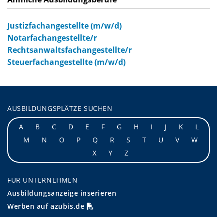
Justizfachangestellte (m/w/d)
Notarfachangestellte/r
Rechtsanwaltsfachangestellte/r
Steuerfachangestellte (m/w/d)
AUSBILDUNGSPLÄTZE SUCHEN
A
B
C
D
E
F
G
H
I
J
K
L
M
N
O
P
Q
R
S
T
U
V
W
X
Y
Z
FÜR UNTERNEHMEN
Ausbildungsanzeige inserieren
Werben auf azubis.de