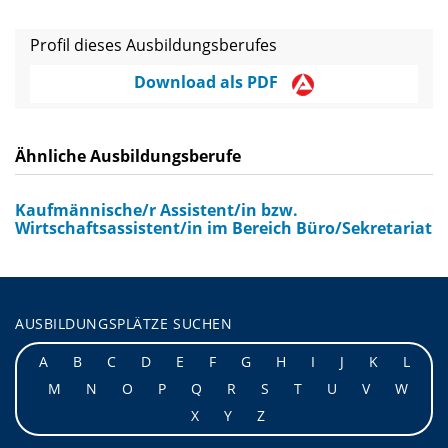
Profil dieses Ausbildungsberufes
Download als PDF
Ähnliche Ausbildungsberufe
Kaufmännische/r Assistent/in bzw.
Wirtschaftsassistent/in im Bereich Büro/Sekretariat
AUSBILDUNGSPLÄTZE SUCHEN
A
B
C
D
E
F
G
H
I
J
K
L
M
N
O
P
Q
R
S
T
U
V
W
X
Y
Z