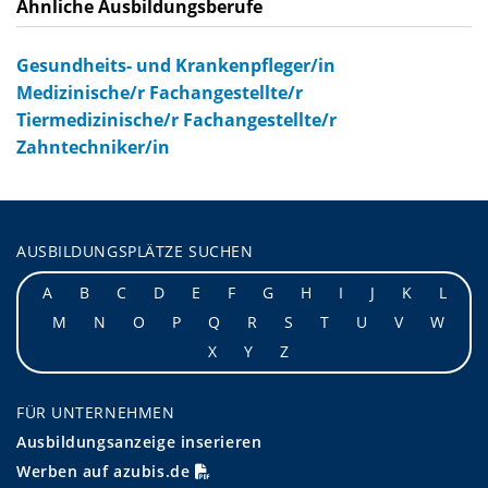
Ähnliche Ausbildungsberufe
Gesundheits- und Krankenpfleger/in
Medizinische/r Fachangestellte/r
Tiermedizinische/r Fachangestellte/r
Zahntechniker/in
AUSBILDUNGSPLÄTZE SUCHEN
A
B
C
D
E
F
G
H
I
J
K
L
M
N
O
P
Q
R
S
T
U
V
W
X
Y
Z
FÜR UNTERNEHMEN
Ausbildungsanzeige inserieren
Werben auf azubis.de