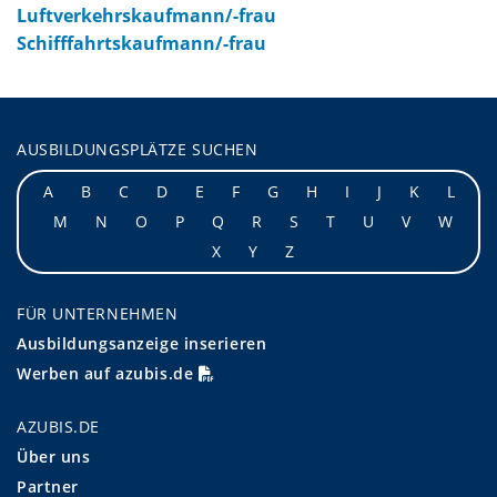
Luftverkehrskaufmann/-frau
Schifffahrtskaufmann/-frau
AUSBILDUNGSPLÄTZE SUCHEN
A
B
C
D
E
F
G
H
I
J
K
L
M
N
O
P
Q
R
S
T
U
V
W
X
Y
Z
FÜR UNTERNEHMEN
Ausbildungsanzeige inserieren
Werben auf azubis.de
AZUBIS.DE
Über uns
Partner