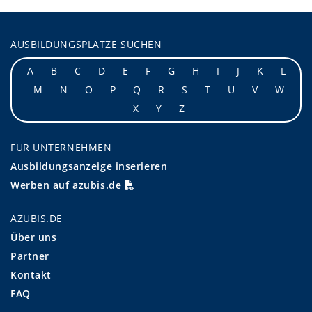
AUSBILDUNGSPLÄTZE SUCHEN
A
B
C
D
E
F
G
H
I
J
K
L
M
N
O
P
Q
R
S
T
U
V
W
X
Y
Z
FÜR UNTERNEHMEN
Ausbildungsanzeige inserieren
Werben auf azubis.de
AZUBIS.DE
Über uns
Partner
Kontakt
FAQ