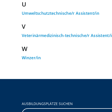
U
Umweltschutztechnische/r Assistent/in
V
Veterinärmedizinisch-technische/r Assistent/
W
Winzer/in
AUSBILDUNGSPLÄTZE SUCHEN