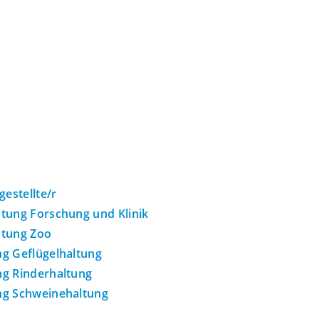
estellte/r
htung Forschung und Klinik
htung Zoo
ng Geflügelhaltung
ung Rinderhaltung
ung Schweinehaltung