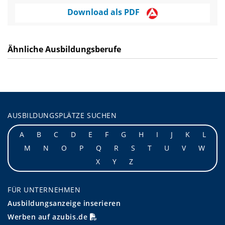
Download als PDF
Ähnliche Ausbildungsberufe
AUSBILDUNGSPLÄTZE SUCHEN
A
B
C
D
E
F
G
H
I
J
K
L
M
N
O
P
Q
R
S
T
U
V
W
X
Y
Z
FÜR UNTERNEHMEN
Ausbildungsanzeige inserieren
Werben auf azubis.de