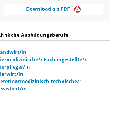
Download als PDF
Ähnliche Ausbildungsberufe
andwirt/in
iermedizinische/r Fachangestellte/r
ierpfleger/in
ierwirt/in
eterinärmedizinisch-technische/r
ssistent/in