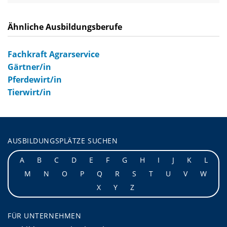
Ähnliche Ausbildungsberufe
Fachkraft Agrarservice
Gärtner/in
Pferdewirt/in
Tierwirt/in
AUSBILDUNGSPLÄTZE SUCHEN
A
B
C
D
E
F
G
H
I
J
K
L
M
N
O
P
Q
R
S
T
U
V
W
X
Y
Z
FÜR UNTERNEHMEN