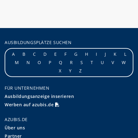
AUSBILDUNGSPLÄTZE SUCHEN
A
B
C
D
E
F
G
H
I
J
K
L
M
N
O
P
Q
R
S
T
U
V
W
X
Y
Z
FÜR UNTERNEHMEN
Ausbildungsanzeige inserieren
Werben auf azubis.de
AZUBIS.DE
Über uns
Partner