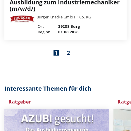
Ausbildung zum Industriemechaniker
(m/w/d/)
Burger Knäcke GmbH + Co. KG
Ort
39288 Burg
Beginn
01.08.2026
1
2
Interessante Themen für dich
Ratgeber
Ratg