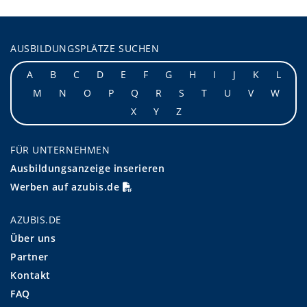
AUSBILDUNGSPLÄTZE SUCHEN
A
B
C
D
E
F
G
H
I
J
K
L
M
N
O
P
Q
R
S
T
U
V
W
X
Y
Z
FÜR UNTERNEHMEN
Ausbildungsanzeige inserieren
Werben auf azubis.de
AZUBIS.DE
Über uns
Partner
Kontakt
FAQ