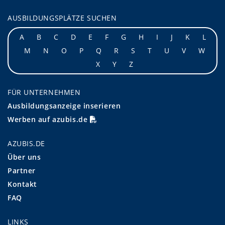
AUSBILDUNGSPLÄTZE SUCHEN
A
B
C
D
E
F
G
H
I
J
K
L
M
N
O
P
Q
R
S
T
U
V
W
X
Y
Z
FÜR UNTERNEHMEN
Ausbildungsanzeige inserieren
Werben auf azubis.de
AZUBIS.DE
Über uns
Partner
Kontakt
FAQ
LINKS