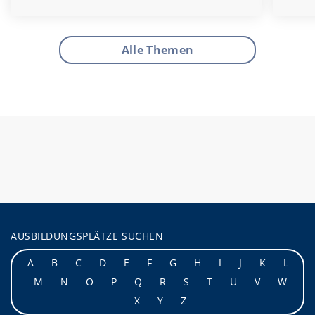
Alle Themen
AUSBILDUNGSPLÄTZE SUCHEN
A
B
C
D
E
F
G
H
I
J
K
L
M
N
O
P
Q
R
S
T
U
V
W
X
Y
Z