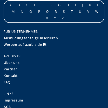
A
B
C
D
E
F
G
H
I
J
K
L
M
N
O
P
Q
R
S
T
U
V
W
X
Y
Z
FÜR UNTERNEHMEN
Ausbildungsanzeige inserieren
Werben auf azubis.de
AZUBIS.DE
Über uns
Partner
Kontakt
FAQ
LINKS
Impressum
AGB