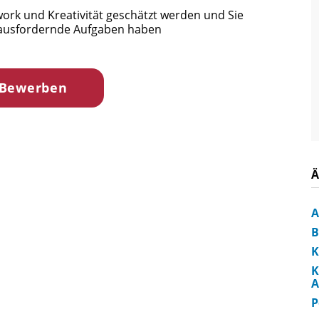
ork und Kreativität geschätzt werden und Sie
rausfordernde Aufgaben haben
 Bewerben
Ä
A
B
K
K
A
P