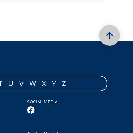
T
U
V
W
X
Y
Z
SOCIAL MEDIA