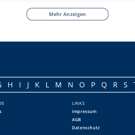
Mehr Anzeigen
G
H
I
J
K
L
M
N
O
P
Q
R
S
DE
LINKS
s
Impressum
AGB
Datenschutz