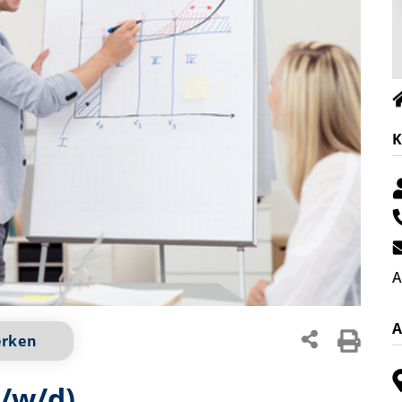
K
A
A
erken
/w/d)