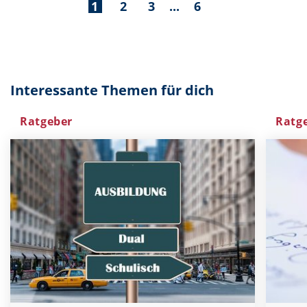
1
2
3
...
6
Interessante Themen für dich
Ratgeber
Ratg