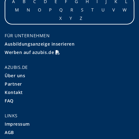
A
B
C
D
E
F
G
H
I
J
K
L
M
N
O
P
Q
R
S
T
U
V
W
X
Y
Z
FÜR UNTERNEHMEN
Ausbildungsanzeige inserieren
Werben auf azubis.de
AZUBIS.DE
Über uns
Partner
Kontakt
FAQ
LINKS
Impressum
AGB