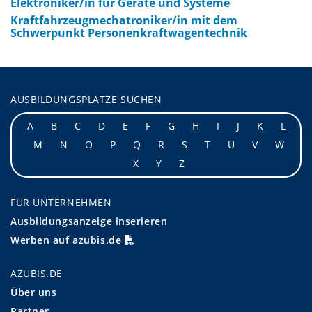
Elektroniker/in für Geräte und Systeme
Kraftfahrzeugmechatroniker/in mit dem
Schwerpunkt Personenkraftwagentechnik
AUSBILDUNGSPLÄTZE SUCHEN
A
B
C
D
E
F
G
H
I
J
K
L
M
N
O
P
Q
R
S
T
U
V
W
X
Y
Z
FÜR UNTERNEHMEN
Ausbildungsanzeige inserieren
Werben auf azubis.de
AZUBIS.DE
Über uns
Partner