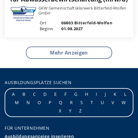
GKW Gemeinschaftsklärwerk Bitterfeld-Wolfen
GmbH
Ort
06803 Bitterfeld-Wolfen
Beginn
01.08.2027
Mehr Anzeigen
AUSBILDUNGSPLÄTZE SUCHEN
A
B
C
D
E
F
G
H
I
J
K
L
M
N
O
P
Q
R
S
T
U
V
W
X
Y
Z
FÜR UNTERNEHMEN
Ausbildungsanzeige inserieren