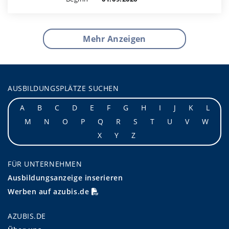
Mehr Anzeigen
AUSBILDUNGSPLÄTZE SUCHEN
A
B
C
D
E
F
G
H
I
J
K
L
M
N
O
P
Q
R
S
T
U
V
W
X
Y
Z
FÜR UNTERNEHMEN
Ausbildungsanzeige inserieren
Werben auf azubis.de
AZUBIS.DE