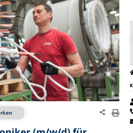
K
erken
oniker (m/w/d) für