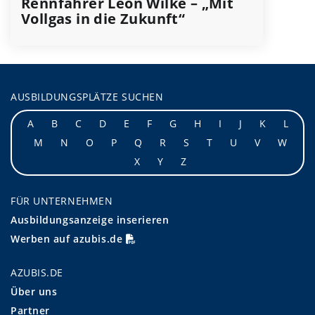
Rennfahrer Leon Wilke – „Mit
Vollgas in die Zukunft“
AUSBILDUNGSPLÄTZE SUCHEN
A
B
C
D
E
F
G
H
I
J
K
L
M
N
O
P
Q
R
S
T
U
V
W
X
Y
Z
FÜR UNTERNEHMEN
Ausbildungsanzeige inserieren
Werben auf azubis.de
AZUBIS.DE
Über uns
Partner