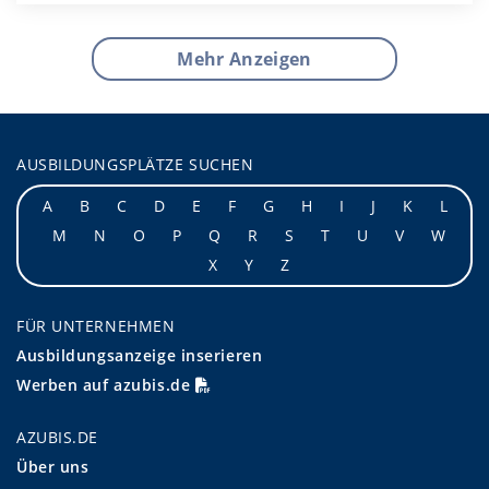
Mehr Anzeigen
AUSBILDUNGSPLÄTZE SUCHEN
A
B
C
D
E
F
G
H
I
J
K
L
M
N
O
P
Q
R
S
T
U
V
W
X
Y
Z
FÜR UNTERNEHMEN
Ausbildungsanzeige inserieren
Werben auf azubis.de
AZUBIS.DE
Über uns