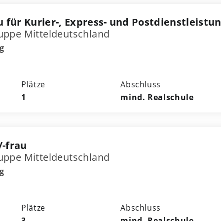
 für Kurier-, Express- und Postdienstleistu
ppe Mitteldeutschland
g
Plätze
Abschluss
1
mind. Realschule
-frau
ppe Mitteldeutschland
g
Plätze
Abschluss
3
mind. Realschule