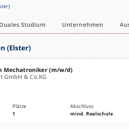
ster)
Duales Studium
Unternehmen
Au
n (Elster)
m Mechatroniker (m/w/d)
ost GmbH & Co.KG
Plätze
Abschluss
1
mind. Realschule