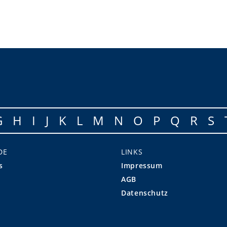
G
H
I
J
K
L
M
N
O
P
Q
R
S
DE
LINKS
s
Impressum
AGB
Datenschutz