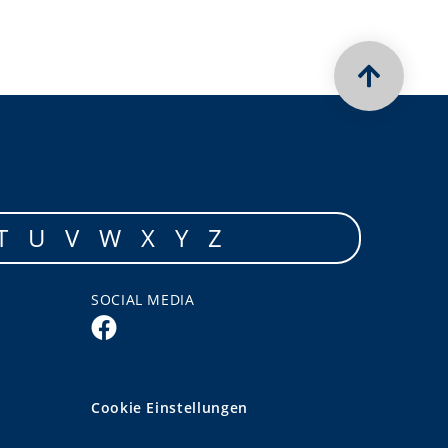
T
U
V
W
X
Y
Z
SOCIAL MEDIA
Cookie Einstellungen