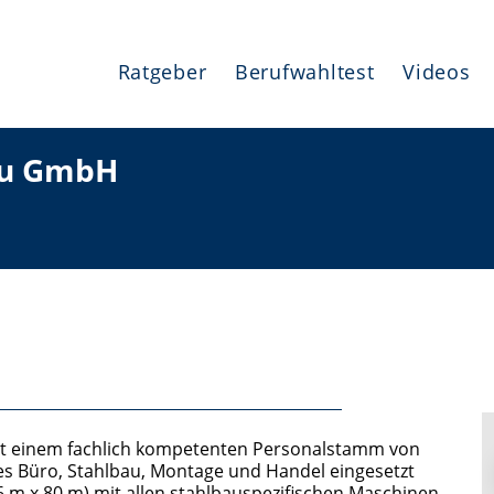
Ratgeber
Berufwahltest
Videos
bau GmbH
it einem fachlich kompetenten Personalstamm von
hes Büro, Stahlbau, Montage und Handel eingesetzt
36 m x 80 m) mit allen stahlbauspezifischen Maschinen