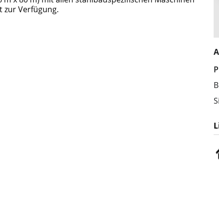
t zur Verfügung.
A
P
B
S
L