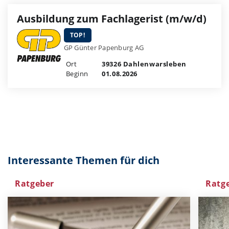
Ausbildung zum Fachlagerist (m/w/d)
TOP!
GP Günter Papenburg AG
Ort
39326 Dahlenwarsleben
Beginn
01.08.2026
Interessante Themen für dich
Ratgeber
Ratg