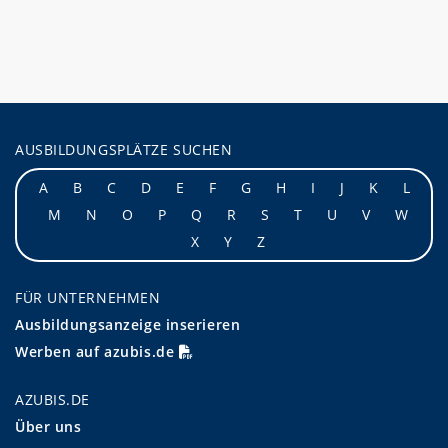
AUSBILDUNGSPLÄTZE SUCHEN
A
B
C
D
E
F
G
H
I
J
K
L
M
N
O
P
Q
R
S
T
U
V
W
X
Y
Z
FÜR UNTERNEHMEN
Ausbildungsanzeige inserieren
Werben auf azubis.de
AZUBIS.DE
Über uns