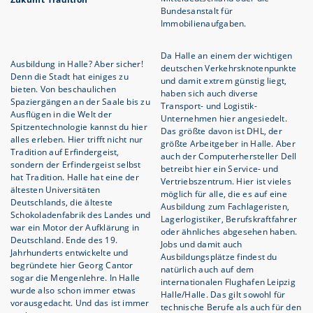
Bundesanstalt für
Immobilienaufgaben.
Da Halle an einem der wichtigen
Ausbildung in Halle? Aber sicher!
deutschen Verkehrsknotenpunkte
Denn die Stadt hat einiges zu
und damit extrem günstig liegt,
bieten. Von beschaulichen
haben sich auch diverse
Spaziergängen an der Saale bis zu
Transport- und Logistik-
Ausflügen in die Welt der
Unternehmen hier angesiedelt.
Spitzentechnologie kannst du hier
Das größte davon ist DHL, der
alles erleben. Hier trifft nicht nur
größte Arbeitgeber in Halle. Aber
Tradition auf Erfindergeist,
auch der Computerhersteller Dell
sondern der Erfindergeist selbst
betreibt hier ein Service- und
hat Tradition. Halle hat eine der
Vertriebszentrum. Hier ist vieles
ältesten Universitäten
möglich für alle, die es auf eine
Deutschlands, die älteste
Ausbildung zum Fachlageristen,
Schokoladenfabrik des Landes und
Lagerlogistiker, Berufskraftfahrer
war ein Motor der Aufklärung in
oder ähnliches abgesehen haben.
Deutschland. Ende des 19.
Jobs und damit auch
Jahrhunderts entwickelte und
Ausbildungsplätze findest du
begründete hier Georg Cantor
natürlich auch auf dem
sogar die Mengenlehre. In Halle
internationalen Flughafen Leipzig
wurde also schon immer etwas
Halle/Halle. Das gilt sowohl für
vorausgedacht. Und das ist immer
technische Berufe als auch für den