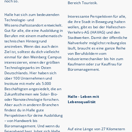
noch so.
Bereich Touristik.
Halle hat sich zum bedeutenden
Interessante Perspektiven für alle,
Technologie- und
die ihre Stadt in Bewegung halten
Wissenschaftsstandort entwickelt.
wollen, gibt es bei der Halleschen-
Gut für alle, die eine Ausbildung in
Verkehrs-AG (HAVAG) und den
Berufen mit einem mathematisch-
Stadtwerken. Damit der öffentliche
technischen Hintergrund
Nahverkehr möglichst reibungslos
anstreben. Wenn das auch dein
läuft, braucht es eine ganze Reihe
Ziel ist, solltest du dich vielleicht
von Berufsbildern vom
einmal für den Weinberg Campus
Industriemechaniker bis hin zum
interessieren, einen der größten
Kaufmann oder zur Kauffrau für
Technologieparks im Osten
Büromanagement.
Deutschlands. Hier haben sich
über 100 Unternehmen und
Institute mit mehr als 5.000
Beschäftigten angesiedelt, die an
Zukunftsthemen wie Solar- Bio-
Halle - Leben mit
oder Nanotechnologie forschen.
Lebensqualität
Aber auch in anderen Branchen
findest du in Halle gute
Perspektiven für deine Ausbildung
– von Handwerk bis
Büromanagement. Und wenn du
Auf eine Länge von 27 Kilometern
Feierabend hast, lohnt sich Halle