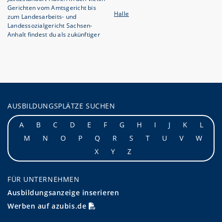
Gerichten vom Amtsgericht bis
Halle
zum Landesarbeits- und
Landessozialgericht Sachsen-
Anhalt findest du als zukünftiger
AUSBILDUNGSPLÄTZE SUCHEN
A
B
C
D
E
F
G
H
I
J
K
L
M
N
O
P
Q
R
S
T
U
V
W
X
Y
Z
FÜR UNTERNEHMEN
Ausbildungsanzeige inserieren
Werben auf azubis.de