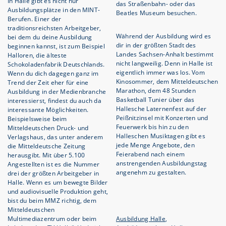
In Halle gibt es nicht nur
das Straßenbahn- oder das
Ausbildungsplätze in den MINT-
Beatles Museum besuchen.
Berufen. Einer der
traditionsreichsten Arbeitgeber,
Während der Ausbildung wird es
bei dem du deine Ausbildung
dir in der größten Stadt des
beginnen kannst, ist zum Beispiel
Landes Sachsen-Anhalt bestimmt
Halloren, die älteste
nicht langweilig. Denn in Halle ist
Schokoladenfabrik Deutschlands.
eigentlich immer was los. Vom
Wenn du dich dagegen ganz im
Kinosommer, dem Mitteldeutschen
Trend der Zeit eher für eine
Marathon, dem 48 Stunden
Ausbildung in der Medienbranche
Basketball Tunier über das
interessierst, findest du auch da
Hallesche Laternenfest auf der
interessante Möglichkeiten.
Peißnitzinsel mit Konzerten und
Beispielsweise beim
Feuerwerk bis hin zu den
Mitteldeutschen Druck- und
Halleschen Musiktagen gibt es
Verlagshaus, das unter anderem
jede Menge Angebote, den
die Mitteldeutsche Zeitung
Feierabend nach einem
herausgibt. Mit über 5.100
anstrengenden Ausbildungstag
Angestellten ist es die Nummer
angenehm zu gestalten.
drei der größten Arbeitgeber in
Halle. Wenn es um bewegte Bilder
und audiovisuelle Produktion geht,
bist du beim MMZ richtig, dem
Mitteldeutschen
Multimediazentrum oder beim
Ausbildung Halle
,