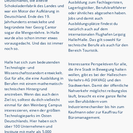
Deutschlands, die älteste
Ausbildung zum Fachlageristen,
Schokoladenfabrik des Landes und
Lagerlogistiker, Berufskraftfahrer
war ein Motor der Aufklärung in
oder ähnliches abgesehen haben.
Deutschland. Ende des 19.
Jobs und damit auch
Jahrhunderts entwickelte und
Ausbildungsplätze findest du
begründete hier Georg Cantor
natürlich auch auf dem
sogar die Mengenlehre. In Halle
internationalen Flughafen Leipzig
wurde also schon immer etwas
Halle/Halle. Das gilt sowohl für
vorausgedacht. Und das ist immer
technische Berufe als auch für den
noch so.
Bereich Touristik.
Halle hat sich zum bedeutenden
Interessante Perspektiven für alle,
Technologie- und
die ihre Stadt in Bewegung halten
Wissenschaftsstandort entwickelt.
wollen, gibt es bei der Halleschen-
Gut für alle, die eine Ausbildung in
Verkehrs-AG (HAVAG) und den
Berufen mit einem mathematisch-
Stadtwerken. Damit der öffentliche
technischen Hintergrund
Nahverkehr möglichst reibungslos
anstreben. Wenn das auch dein
läuft, braucht es eine ganze Reihe
Ziel ist, solltest du dich vielleicht
von Berufsbildern vom
einmal für den Weinberg Campus
Industriemechaniker bis hin zum
interessieren, einen der größten
Kaufmann oder zur Kauffrau für
Technologieparks im Osten
Büromanagement.
Deutschlands. Hier haben sich
über 100 Unternehmen und
Institute mit mehr als 5.000