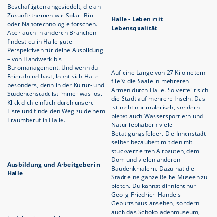
Beschäftigten angesiedelt, die an
Zukunftsthemen wie Solar- Bio-
Halle - Leben mit
oder Nanotechnologie forschen.
Lebensqualität
Aber auch in anderen Branchen
findest du in Halle gute
Perspektiven für deine Ausbildung
– von Handwerk bis
Büromanagement. Und wenn du
Auf eine Länge von 27 Kilometern
Feierabend hast, lohnt sich Halle
fließt die Saale in mehreren
besonders, denn in der Kultur- und
Armen durch Halle. So verteilt sich
Studentenstadt ist immer was los.
die Stadt auf mehrere Inseln. Das
Klick dich einfach durch unsere
ist nicht nur malerisch, sondern
Liste und finde den Weg zu deinem
bietet auch Wassersportlern und
Traumberuf in Halle.
Naturliebhabern viele
Betätigungsfelder. Die Innenstadt
selber bezaubert mit den mit
stuckverzierten Altbauten, dem
Dom und vielen anderen
Ausbildung und Arbeitgeber in
Baudenkmälern. Dazu hat die
Halle
Stadt eine ganze Reihe Museen zu
bieten. Du kannst dir nicht nur
Georg-Friedrich-Händels
Geburtshaus ansehen, sondern
auch das Schokoladenmuseum,