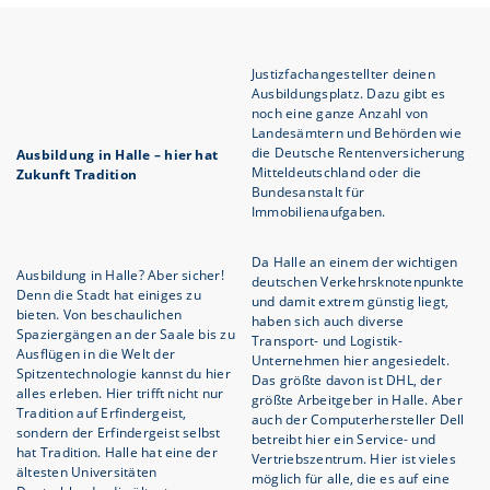
Justizfachangestellter deinen
Ausbildungsplatz. Dazu gibt es
noch eine ganze Anzahl von
Landesämtern und Behörden wie
die Deutsche Rentenversicherung
Ausbildung in Halle – hier hat
Mitteldeutschland oder die
Zukunft Tradition
Bundesanstalt für
Immobilienaufgaben.
Da Halle an einem der wichtigen
Ausbildung in Halle? Aber sicher!
deutschen Verkehrsknotenpunkte
Denn die Stadt hat einiges zu
und damit extrem günstig liegt,
bieten. Von beschaulichen
haben sich auch diverse
Spaziergängen an der Saale bis zu
Transport- und Logistik-
Ausflügen in die Welt der
Unternehmen hier angesiedelt.
Spitzentechnologie kannst du hier
Das größte davon ist DHL, der
alles erleben. Hier trifft nicht nur
größte Arbeitgeber in Halle. Aber
Tradition auf Erfindergeist,
auch der Computerhersteller Dell
sondern der Erfindergeist selbst
betreibt hier ein Service- und
hat Tradition. Halle hat eine der
Vertriebszentrum. Hier ist vieles
ältesten Universitäten
möglich für alle, die es auf eine