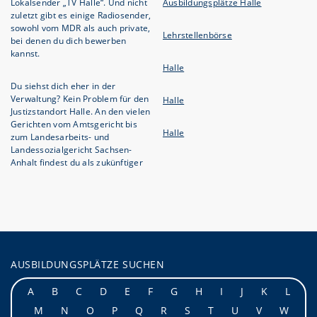
Lokalsender „TV Halle“. Und nicht
Ausbildungsplätze Halle
zuletzt gibt es einige Radiosender,
sowohl vom MDR als auch private,
Lehrstellenbörse
bei denen du dich bewerben
kannst.
Halle
Du siehst dich eher in der
Verwaltung? Kein Problem für den
Halle
Justizstandort Halle. An den vielen
Gerichten vom Amtsgericht bis
Halle
zum Landesarbeits- und
Landessozialgericht Sachsen-
Anhalt findest du als zukünftiger
AUSBILDUNGSPLÄTZE SUCHEN
A
B
C
D
E
F
G
H
I
J
K
L
M
N
O
P
Q
R
S
T
U
V
W